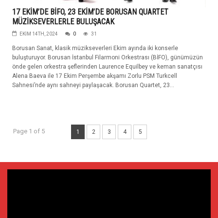
17 EKİM’DE BİFO, 23 EKİM’DE BORUSAN QUARTET
MÜZİKSEVERLERLE BULUŞACAK
EKIM 14TH, 2024
0
31
Borusan Sanat, klasik müzikseverleri Ekim ayında iki konserle
buluşturuyor. Borusan İstanbul Filarmoni Orkestrası (BİFO), günümüzün
önde gelen orkestra şeflerinden Laurence Equilbey ve keman sanatçısı
Alena Baeva ile 17 Ekim Perşembe akşamı Zorlu PSM Turkcell
Sahnesi’nde aynı sahneyi paylaşacak. Borusan Quartet, 23...
Page 1 of 5
1
2
3
4
5