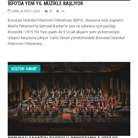
BİFO’DA YENİ YIL MÜZİKLE BAŞLIYOR
ARALIK 30TH, 2024
0
14
Borusan İstanbul Filarmoni Orkestrası (BİFO), dünyaca ünlü soprano
Marlis Petersen’la Samuel Barber’in ses ve orkestra için yazdığı
Knoxville: 1915 Yılı Yazı yapıtı ile 9 Ocak akşamı yeni yıl konseriyle
izleyici karşısına çıkıyor. Carlo Tenan yönetimindeki Borusan İstanbul
Filarmoni Orkestrası,...
KÜLTÜR- SANAT