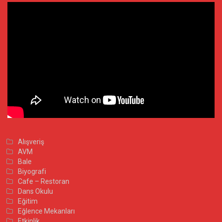
Alışveriş
AVM
Bale
Biyografi
Cafe – Restoran
Dans Okulu
Eğitim
Eğlence Mekanları
Etkinlik