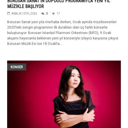
BORUSAN SANAT’IN DOPDOLU PROGRAMIYLA YENİ YIL
MÜZİKLE BAŞLIYOR
ARALIK 13TH, 2024
0
17
Borusan Sanat yeni yıla merhaba derken, Ocak ayında müzikseverleri
2025’teki zengin programının ilk durakları olan üç farklı konserle
buluşturuyor. Borusan İstanbul Filarmoni Orkestrası (BİFO), 9 Ocak
akşamı heyecanla beklenen yeni yıl konseriyle izleyici karşısına çıkıyor.
Borusan Müzik Evi ise 18 Ocak’ta...
KONSER