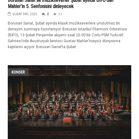
Borusan Sanat ile müzikseverler Şubat ayında BİFO’dan
Mahler’in 5. Senfonisini dinleyecek
ŞUBAT 3RD, 2025
0
21
Borusan Sanat, Şubat ayında klasik müzikseverlere unutulmaz bir
deneyim sunmaya hazırlanıyor. Borusan İstanbul Filarmoni Orkestrası
(BİFO), 13 Şubat Perşembe akşamı saat 20.00’de Zorlu PSM Turkcell
Sahnesi’nde Avusturyalı besteci Gustav Mahler’ineşsiz dünyasına
kapılarını açıyor. Borusan Sanat’ta Şubat...
KONSER