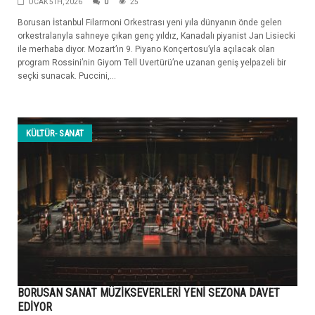
OCAK 5TH, 2026
0
25
Borusan İstanbul Filarmoni Orkestrası yeni yıla dünyanın önde gelen
orkestralarıyla sahneye çıkan genç yıldız, Kanadalı piyanist Jan Lisiecki
ile merhaba diyor. Mozart’ın 9. Piyano Konçertosu’yla açılacak olan
program Rossini’nin Giyom Tell Uvertürü’ne uzanan geniş yelpazeli bir
seçki sunacak. Puccini,...
KÜLTÜR- SANAT
BORUSAN SANAT MÜZİKSEVERLERİ YENİ SEZONA DAVET
EDİYOR