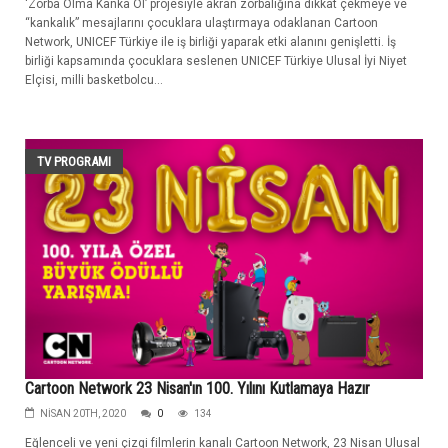
‘Zorba Olma Kanka Ol’ projesiyle akran zorbalığına dikkat çekmeye ve
“kankalık” mesajlarını çocuklara ulaştırmaya odaklanan Cartoon
Network, UNICEF Türkiye ile iş birliği yaparak etki alanını genişletti. İş
birliği kapsamında çocuklara seslenen UNICEF Türkiye Ulusal İyi Niyet
Elçisi, milli basketbolcu...
TV PROGRAMI
Cartoon Network 23 Nisan'ın 100. Yılını Kutlamaya Hazır
NISAN 20TH, 2020
0
134
Eğlenceli ve yeni çizgi filmlerin kanalı Cartoon Network, 23 Nisan Ulusal