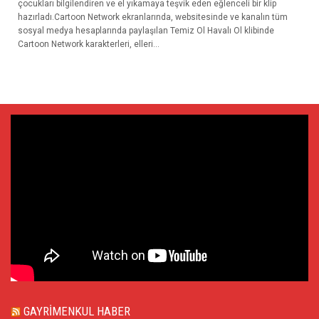
çocukları bilgilendiren ve el yıkamaya teşvik eden eğlenceli bir klip
hazırladı.Cartoon Network ekranlarında, websitesinde ve kanalın tüm
sosyal medya hesaplarında paylaşılan Temiz Ol Havalı Ol klibinde
Cartoon Network karakterleri, elleri...
GAYRIMENKUL HABER