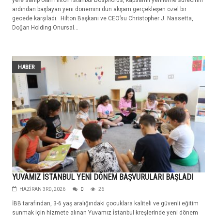
yere sahip olan Hilton Istanbul Bosphorus, kapsamlı yenileme sürecinin
ardından başlayan yeni dönemini dün akşam gerçekleşen özel bir
gecede karşıladı. Hilton Başkanı ve CEO’su Christopher J. Nassetta,
Doğan Holding Onursal...
HABER
YUVAMIZ İSTANBUL YENİ DÖNEM BAŞVURULARI BAŞLADI
HAZIRAN 3RD, 2026
0
26
İBB tarafından, 3-6 yaş aralığındaki çocuklara kaliteli ve güvenli eğitim
sunmak için hizmete alınan Yuvamız İstanbul kreşlerinde yeni dönem