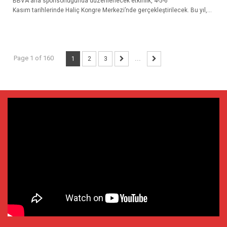
BBVA ana sponsorluğunda düzenlenecek etkinlik, 4-5-6
Kasım tarihlerinde Haliç Kongre Merkezi’nde gerçekleştirilecek. Bu yıl,...
Page 1 of 160
1
2
3
...