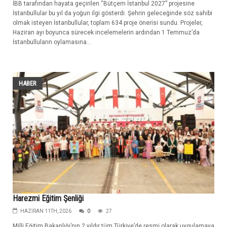
İBB tarafından hayata geçirilen “Bütçem İstanbul 2027” projesine
İstanbullular bu yıl da yoğun ilgi gösterdi. Şehrin geleceğinde söz sahibi
olmak isteyen İstanbullular, toplam 634 proje önerisi sundu. Projeler,
Haziran ayı boyunca sürecek incelemelerin ardından 1 Temmuz’da
İstanbulluların oylamasına...
HABER
Harezmi Eğitim Şenliği
HAZIRAN 11TH, 2026
0
27
Milli Eğitim Bakanlığı’nın 2 yıldır tüm Türkiye’de resmi olarak uygulamaya