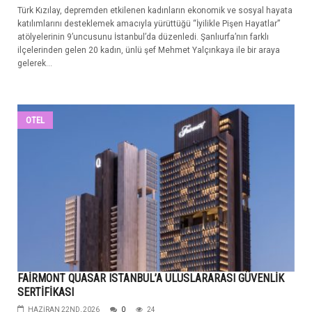
Türk Kızılay, depremden etkilenen kadınların ekonomik ve sosyal hayata
katılımlarını desteklemek amacıyla yürüttüğü “İyilikle Pişen Hayatlar”
atölyelerinin 9’uncusunu İstanbul’da düzenledi. Şanlıurfa’nın farklı
ilçelerinden gelen 20 kadın, ünlü şef Mehmet Yalçınkaya ile bir araya
gelerek...
OTEL
FAİRMONT QUASAR ISTANBUL’A ULUSLARARASI GÜVENLİK
SERTİFİKASI
HAZIRAN 22ND, 2026
0
24