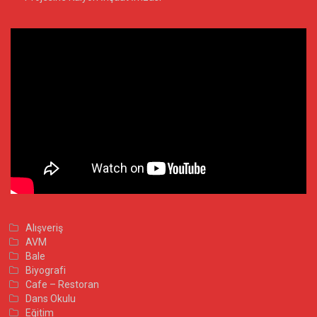
Alışveriş
AVM
Bale
Biyografi
Cafe – Restoran
Dans Okulu
Eğitim