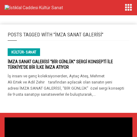
POSTS TAGGED WITH "İMZA SANAT GALERİSİ"
KÜLTÜR- SANAT
İMZA SANAT GALERİSİ “BİR GÜNLÜK” SERGİ KONSEPTİ İLE
TÜRKİYE’DE BİR İLKE İMZA ATIYOR
İş insanı ve genç koleksiyonerden, Aytaç Ateş, Mehmet
Ali Ertek ve Adil Zehir tarafından açılacak olan sanatın yeni
adresi İMZA SANAT GALERİSİ, “BİR GÜNLÜK” özel sergi konsepti
ile 9 usta sanatçıyı sanatseverler ile buluşturarak,...