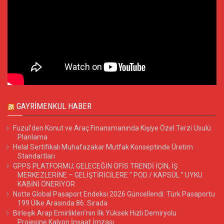
GAYRIMENKUL HABER
Fuzul’den Konut ve Araç Finansmanında Kişiye Özel Terzi Usulü
Planlama
Helal Sertifikalı Muhafazakar Mutfak Konseptinde Üretim
Standartları
GPPS PLATFORMU; GELECEĞİN OFİS TRENDİ İÇİN, İŞ
MERKEZLERİNE – GELİŞTİRİCİLERE ” POD / KAPSÜL ” UYKU
KABİNİ ÖNERİYOR
Notte Global Pasaport Endeksi 2026 Güncellendi: Türk Pasaportu
199 Ülke Arasında 86. Sırada
Birleşik Arap Emirlikleri’nin İlk Yüksek Hızlı Demiryolu
Projesine Kalyon İnşaat İmzası