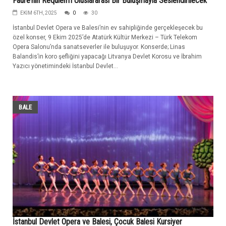
Fauré’nin Requiem’i Uluslararası Bir Buluşmayla Seslendirilecek”
EKIM 6TH, 2025
0
30
İstanbul Devlet Opera ve Balesi’nin ev sahipliğinde gerçekleşecek bu
özel konser, 9 Ekim 2025’de Atatürk Kültür Merkezi – Türk Telekom
Opera Salonu’nda sanatseverler ile buluşuyor. Konserde; Linas
Balandis’in koro şefliğini yapacağı Litvanya Devlet Korosu ve İbrahim
Yazıcı yönetimindeki İstanbul Devlet...
BALE
İstanbul Devlet Opera ve Balesi, Çocuk Balesi Kursiyer