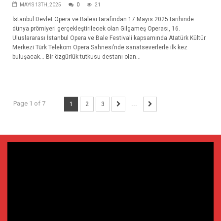
MAYIS 13TH, 2025
0
21
İstanbul Devlet Opera ve Balesi tarafından 17 Mayıs 2025 tarihinde
dünya prömiyeri gerçekleştirilecek olan Gilgameş Operası, 16.
Uluslararası İstanbul Opera ve Bale Festivali kapsamında Atatürk Kültür
Merkezi Türk Telekom Opera Sahnesi’nde sanatseverlerle ilk kez
buluşacak… Bir özgürlük tutkusu destanı olan...
Page 1 of 7
1
2
3
...