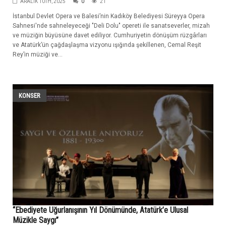
ARALIK 10TH, 2025
0
21
İstanbul Devlet Opera ve Balesi’nin Kadıköy Belediyesi Süreyya Opera
Sahnesi'nde sahneleyeceği "Deli Dolu" opereti ile sanatseverler, mizah
ve müziğin büyüsüne davet ediliyor. Cumhuriyetin dönüşüm rüzgârları
ve Atatürk’ün çağdaşlaşma vizyonu ışığında şekillenen, Cemal Reşit
Rey’in müziği ve...
KONSER
“Ebediyete Uğurlanışının Yıl Dönümünde, Atatürk’e Ulusal
Müzikle Saygı”