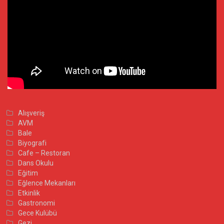
Alışveriş
AVM
Bale
Biyografi
Cafe – Restoran
Dans Okulu
Eğitim
Eğlence Mekanları
Etkinlik
Gastronomi
Gece Kulübü
Gezi