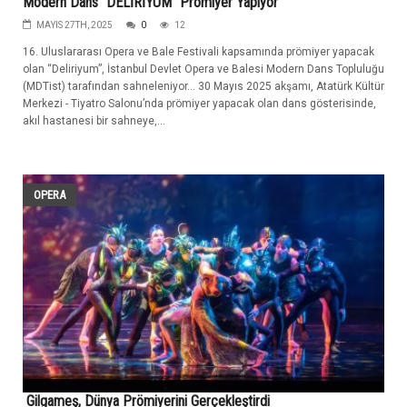
Modern Dans “DELİRİYUM” Prömiyer Yapıyor
MAYIS 27TH, 2025
0
12
16. Uluslararası Opera ve Bale Festivali kapsamında prömiyer yapacak
olan “Deliriyum”, İstanbul Devlet Opera ve Balesi Modern Dans Topluluğu
(MDTist) tarafından sahneleniyor… 30 Mayıs 2025 akşamı, Atatürk Kültür
Merkezi - Tiyatro Salonu’nda prömiyer yapacak olan dans gösterisinde,
akıl hastanesi bir sahneye,...
OPERA
Gilgameş, Dünya Prömiyerini Gerçekleştirdi