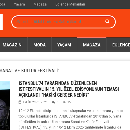
oda
Yaşam
Mağaza
Eğlence Mekanları
MAGAZIN
MODA
YAŞAM
MAĞAZA
EĞLENCE
SANAT VE KÜLTÜR FESTIVALI"
ISTANBUL’74 TARAFINDAN DÜZENLENEN
IST.FESTIVAL’İN 15. YIL ÖZEL EDİSYONUNUN TEMASI
AÇIKLANDI: “HAKİKİ GERÇEK NEDİR?”
EYLÜL 23RD, 2025
0
15
10–12 Ekim’de disiplinler arası buluşmalar ve uluslararası yaratıcı
topluluklar İstanbul’da ISTANBUL’74 tarafından 2010’dan bu yana
sürdürülen İstanbul Uluslararası Sanat ve Kültür Festivali
(IST.FESTIVAL), 15. yılını 10-12 Ekim 2025 tarihlerinde İstanbul’da