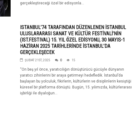
gerçekleştireceği özel bir edisyonla...
ISTANBUL’74 TARAFINDAN DÜZENLENEN İSTANBUL
ULUSLARARASI SANAT VE KÜLTÜR FESTİVALİ’NİN
(IST.FESTIVAL) 15. YIL ÖZEL EDİSYONU, 30 MAYIS-1
HAZİRAN 2025 TARİHLERİNDE İSTANBUL’DA
GERÇEKLEŞECEK
ŞUBAT 21ST, 2025
0
15
“On beş yıl önce, yaratıcılığın dönüştürücü gücüyle dünyanın
yaratıcı zihinlerini bir araya getirmeyi hedefledik. İstanbul’da
başlayan bu yolculuk, fikirlerin, kültürlerin ve disiplinlerin kesiştiği
küresel bir platforma dönüştü. Bugün, 15. yılımızda, kültürlerarası
işbirliği ile diyaloğun...