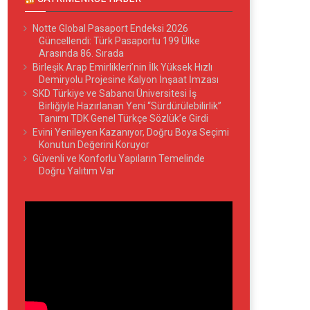
Notte Global Pasaport Endeksi 2026
Güncellendi: Türk Pasaportu 199 Ülke
Arasında 86. Sırada
Birleşik Arap Emirlikleri’nin İlk Yüksek Hızlı
Demiryolu Projesine Kalyon İnşaat İmzası
SKD Türkiye ve Sabancı Üniversitesi İş
Birliğiyle Hazırlanan Yeni “Sürdürülebilirlik”
Tanımı TDK Genel Türkçe Sözlük’e Girdi
Evini Yenileyen Kazanıyor, Doğru Boya Seçimi
Konutun Değerini Koruyor
Güvenli ve Konforlu Yapıların Temelinde
Doğru Yalıtım Var