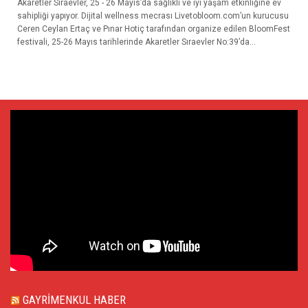
Akaretler Sıraevler, 25 - 26 Mayıs’da sağlıklı ve iyi yaşam etkinliğine ev
sahipliği yapıyor. Dijital wellness mecrası Livetobloom.com’un kurucusu
Ceren Ceylan Ertaç ve Pınar Hotiç tarafından organize edilen BloomFest
festivali, 25-26 Mayıs tarihlerinde Akaretler Sıraevler No:39’da...
GAYRIMENKUL HABER