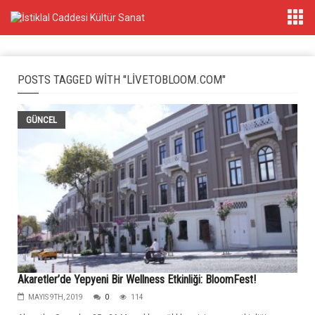
POSTS TAGGED WITH "LIVETOBLOOM.COM"
GÜNCEL
Akaretler’de Yepyeni Bir Wellness Etkinliği: BloomFest!
MAYIS 9TH, 2019
0
114