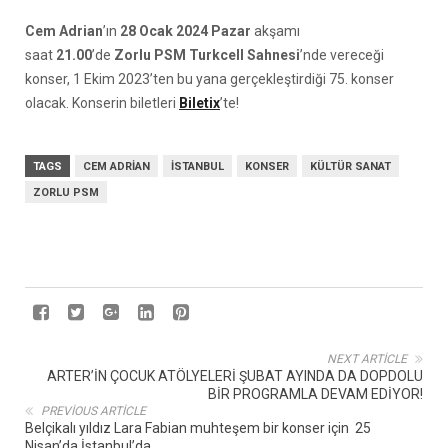
Cem Adrian
’ın
28 Ocak 2024 Pazar
akşamı
saat
21.00
’de
Zorlu PSM Turkcell Sahnesi
’nde vereceği
konser, 1 Ekim 2023’ten bu yana gerçekleştirdiği 75. konser
olacak. Konserin biletleri
Biletix
’te!
TAGS
CEM ADRIAN
İSTANBUL
KONSER
KÜLTÜR SANAT
ZORLU PSM
NEXT ARTICLE
ARTER’İN ÇOCUK ATÖLYELERİ ŞUBAT AYINDA DA DOPDOLU
BİR PROGRAMLA DEVAM EDİYOR!
PREVIOUS ARTICLE
Belçikalı yıldız Lara Fabian muhteşem bir konser için 25
Nisan’da İstanbul’da