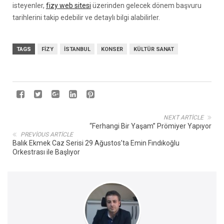
isteyenler,
fizy web sitesi
üzerinden gelecek dönem başvuru
tarihlerini takip edebilir ve detaylı bilgi alabilirler.
TAGS
FIZY
İSTANBUL
KONSER
KÜLTÜR SANAT
NEXT ARTICLE
“Ferhangi Bir Yaşam” Prömiyer Yapıyor
PREVIOUS ARTICLE
Balık Ekmek Caz Serisi 29 Ağustos’ta Emin Fındıkoğlu
Orkestrası ile Başlıyor