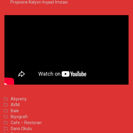
Projesine Kalyon İnşaat İmzası
Alışveriş
AVM
Bale
Biyografi
Cafe – Restoran
Dans Okulu