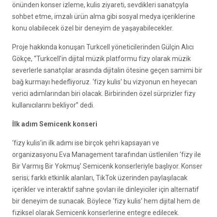
önünden konser izleme, kulis ziyareti, sevdikleri sanatçıyla
sohbet etme, imzalı ürün alma gibi sosyal medya içeriklerine
konu olabilecek özel bir deneyim de yaşayabilecekler.
Proje hakkında konuşan Turkcell yöneticilerinden Gülçin Alıcı
Gökçe, “Turkcell’in dijital müzik platformu fizy olarak müzik
severlerle sanatçılar arasında dijitalin ötesine geçen samimi bir
bağ kurmayı hedefliyoruz. ‘fizy kulis’ bu vizyonun en heyecan
verici adımlarından biri olacak. Birbirinden özel sürprizler fizy
kullanıcılarını bekliyor” dedi.
İlk adım Semicenk konseri
‘fizy kulis’in ilk adımı ise birçok şehri kapsayan ve
organizasyonu Eva Management tarafından üstlenilen ‘fizy ile
Bir Varmış Bir Yokmuş’ Semicenk konserleriyle başlıyor. Konser
serisi; farklı etkinlik alanları, TikTok üzerinden paylaşılacak
içerikler ve interaktif sahne şovları ile dinleyiciler için alternatif
bir deneyim de sunacak. Böylece ‘fizy kulis’ hem dijital hem de
fiziksel olarak Semicenk konserlerine entegre edilecek.