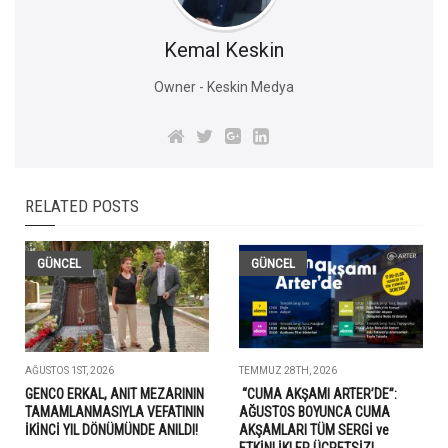
Kemal Keskin
Owner - Keskin Medya
RELATED POSTS
GÜNCEL
GÜNCEL
AĞUSTOS 1ST, 2026
TEMMUZ 28TH, 2026
GENCO ERKAL, ANIT MEZARININ
“CUMA AKŞAMI ARTER’DE”:
TAMAMLANMASIYLA VEFATININ
AĞUSTOS BOYUNCA CUMA
İKİNCİ YIL DÖNÜMÜNDE ANILDI!
AKŞAMLARI TÜM SERGİ ve
ETKİNLİKLER ÜCRETSİZ!