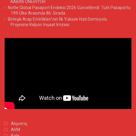
KABİNİ ÖNERİYOR
Notte Global Pasaport Endeksi 2026 Güncellendi: Türk Pasaportu
199 Ülke Arasında 86. Sırada
Birleşik Arap Emirlikleri’nin İlk Yüksek Hızlı Demiryolu
Projesine Kalyon İnşaat İmzası
Alışveriş
AVM
Bale