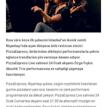
Kısa süre önce ilk şubesini İstanbul’un ikonik semti
Nişantaşı’nda açan dünyaca ünlü restoran zinciri
PizzaExpress, birbirinden etkileyici performanslarla şehrin
eğlence trendlerine yön vermeye devam ediyor.
PizzaExpress Live sahnesi 24 Ocak akşamı Özge Fışkın
Akustik Trio performansına ev sahipliği yapmaya
hazırlanıyor.
PizzaExpress, Nişantaşı şubesi, özgün reçetelerle hazırlanan
gurme pizzaların yanı sıra, tasarımı ve canlı performans
programlarıyla da dikkat çekiyor. PizzaExpress Live sahnesi 24
Ocak Cumartesi akşamı saat 21:30’da alternatif müziğin en
güçlü kadın seslerinden
Özge Fışkın
’ı ağırlamaya hazırlanıyor.