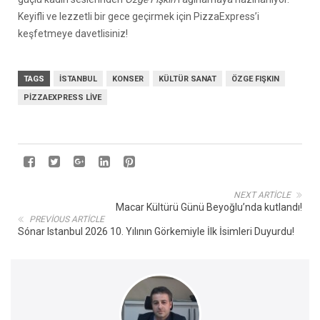
Keyifli ve lezzetli bir gece geçirmek için PizzaExpress’i
keşfetmeye davetlisiniz!
TAGS
İSTANBUL
KONSER
KÜLTÜR SANAT
ÖZGE FIŞKIN
PIZZAEXPRESS LIVE
NEXT ARTICLE
Macar Kültürü Günü Beyoğlu’nda kutlandı!
PREVIOUS ARTICLE
Sónar Istanbul 2026 10. Yılının Görkemiyle İlk İsimleri Duyurdu!