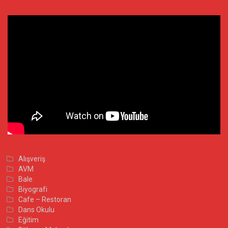
Alışveriş
AVM
Bale
Biyografi
Cafe – Restoran
Dans Okulu
Eğitim