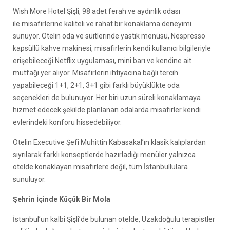
Wish More Hotel Şişli, 98 adet ferah ve aydınlık odası
ile misafirlerine kaliteli ve rahat bir konaklama deneyimi
sunuyor. Otelin oda ve süitlerinde yastık menüsü, Nespresso
kapsüllü kahve makinesi, misafirlerin kendi kullanıcı bilgileriyle
erişebileceği Netflix uygulaması, mini barı ve kendine ait
mutfağı yer alıyor. Misafirlerin ihtiyacına bağlı tercih
yapabileceği 1+1, 2+1, 3+1 gibi farklı büyüklükte oda
seçenekleri de bulunuyor. Her biri uzun süreli konaklamaya
hizmet edecek şekilde planlanan odalarda misafirler kendi
evlerindeki konforu hissedebiliyor.
Otelin Executive Şefi Muhittin Kabasakal’ın klasik kalıplardan
sıyrılarak farklı konseptlerde hazırladığı menüler yalnızca
otelde konaklayan misafirlere değil, tüm İstanbullulara
sunuluyor.
Şehrin İçinde Küçük Bir Mola
İstanbul’un kalbi Şişli’de bulunan otelde, Uzakdoğulu terapistler