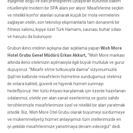
eşliğinde doğu ve batı prensiplerini uzlaştıran bütünsel bakım
ritüelleriyle modern bir SPA alanı yer alıyor. Misafirlerine seçkin
ve nitelikli konfor alanları sunarak küçük bir mola vermelerini
sağlayan otelin, son teknoloji ekipmanlarla tam donanımlı bir
fitness salonu, kişiye özel Türk Hamamı, saunası, buhar odası
ve havuzu da bulunuyor.
Grubun ikinci otelinin açılışına dair açıklama yapan
Wish More
Hotel Grubu Genel Müdürü Erkan Akkurt,
“Wish More markası
altında ikinci otelimizin açılmasıyla ilgili büyük mutluluk ve gurur
duyuyoruz. “Misafir etme tutkusuyla daima” vizyonumuzla
Şişli’nin kalbinde misafirlerin hizmetine sunduğumuz otelimiz
ile onlara kaliteli, güvenli ve hijyenik hizmet sunmayı
hedefliyoruz. Her türlü ihtiyacı karşılamak için özenle hazırlanan
odalarımız, otelde yer alan sanat eserlerimiz ve gusto sahibi
tercihlerimizle misafirlerimize özel ve nitelikli bir alan yaratmak
istedik. Biz, Wish More Otel Grubu olarak büyümeyi sürdürmeye
ve mükemmeliyetçi hizmet anlayışımızı tüm otellerimizde en
iyi şekilde misafirlerimize yansıtmaya devam edeceğiz” dedi.