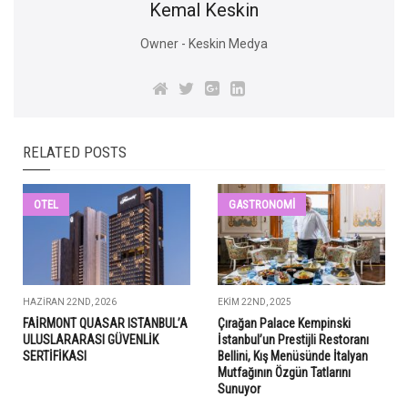
Kemal Keskin
Owner - Keskin Medya
RELATED POSTS
OTEL
GASTRONOMI
HAZIRAN 22ND, 2026
EKIM 22ND, 2025
FAİRMONT QUASAR ISTANBUL’A
Çırağan Palace Kempinski
ULUSLARARASI GÜVENLİK
İstanbul’un Prestijli Restoranı
SERTİFİKASI
Bellini, Kış Menüsünde İtalyan
Mutfağının Özgün Tatlarını
Sunuyor